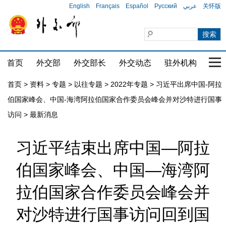
English
Français
Español
Русский
عربي
关怀版
首页
外交部
外交部长
外交动态
驻外机构
国家
首页
>
资料
>
专题
>
以往专题
>
2022年专题
>
习近平出席中国-阿拉
伯国家峰会、中国-海湾阿拉伯国家合作委员会峰会并对沙特进行国事
访问
>
最新消息
习近平结束出席中国—阿拉
伯国家峰会、中国—海湾阿
拉伯国家合作委员会峰会并
对沙特进行国事访问回到国