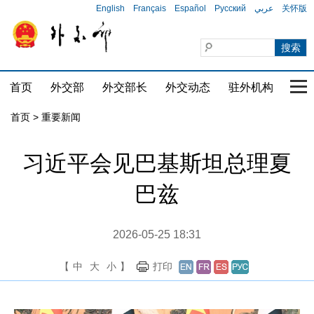
English
Français
Español
Русский
عربي
关怀版
首页
外交部
外交部长
外交动态
驻外机构
国家
首页
>
重要新闻
习近平会见巴基斯坦总理夏
巴兹
2026-05-25 18:31
【
中
大
小
】
打印