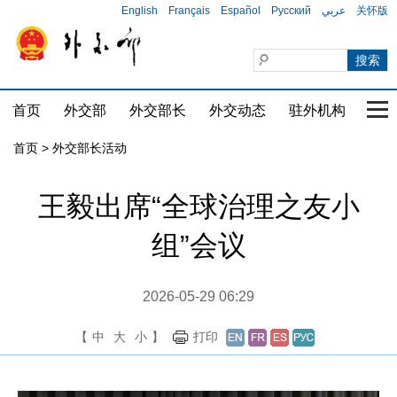
English
Français
Español
Русский
عربي
关怀版
首页
外交部
外交部长
外交动态
驻外机构
国家
首页 > 外交部长活动
王毅出席“全球治理之友小
组”会议
2026-05-29 06:29
【
中
大
小
】
打印