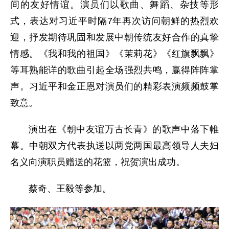
间的友好情谊。演员们以歌曲、舞蹈、杂技等形
式，表达对习近平时隔7年再次访问朝鲜的热烈欢
迎，抒发期待巩固和发展中朝传统友好合作的真挚
情感。《我和我的祖国》《茉莉花》《红旗飘飘》
等耳熟能详的歌曲引起全场强烈共鸣，赢得阵阵掌
声。习近平和金正恩对演员们的精彩表演频频鼓掌
致意。
演出在《朝中友谊万古长青》的歌声中落下帷
幕。中朝双方代表执送以两党两国最高领导人夫妇
名义向演职员赠送的花篮，祝贺演出成功。
蔡奇、王毅等参加。