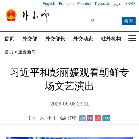
English
Français
Español
Русский
عربي
关怀版
首页
外交部
外交部长
外交动态
驻外机构
国家
首页
>
重要新闻
习近平和彭丽媛观看朝鲜专
场文艺演出
2026-06-08 23:11
【
中
大
小
】
打印