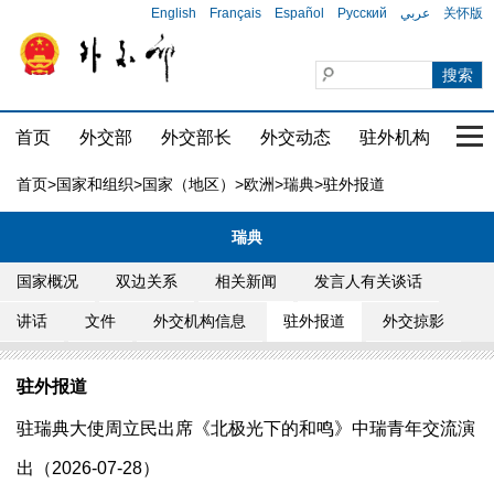
English
Français
Español
Русский
عربي
关怀版
首页
外交部
外交部长
外交动态
驻外机构
国家
首页
>
国家和组织
>
国家（地区）
>
欧洲
>
瑞典
>驻外报道
瑞典
国家概况
双边关系
相关新闻
发言人有关谈话
讲话
文件
外交机构信息
驻外报道
外交掠影
驻外报道
驻瑞典大使周立民出席《北极光下的和鸣》中瑞青年交流演
出（2026-07-28）