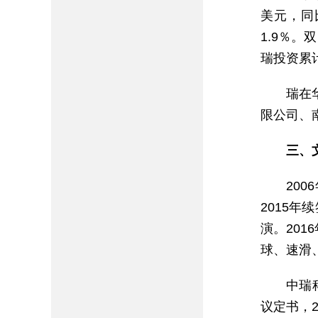
美元，同比
1.9％。
瑞投资累计
瑞在
限公司、
三、
20
2015
演。20
球、速滑
中瑞
议定书，