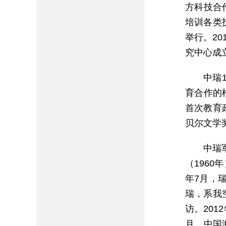
方科技合
培训各类
举行。2
究中心成
中瑞
育合作的
首次教育
贝尔文学
中瑞
（1960
年7月，
瑞，系我
访。20
月，中国