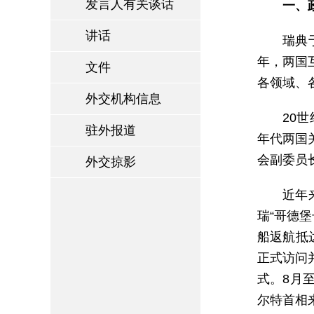
发言人有关谈话
一、
讲话
瑞典
年，两国
文件
各领域、
外交机构信息
20
驻外报道
年代两国
会副委员
外交掠影
近年
瑞“哥德
船返航抵
正式访问
式。8月
尔特首相