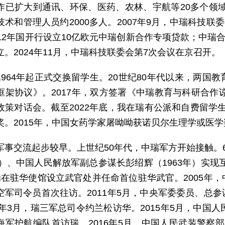
作已扩大到通讯、环保、医药、农林、宇航等20多个领域的
技术和管理人员约2000多人。2007年9月，中瑞科技联
012年国开行设立10亿欧元中瑞创新合作专项贷款；中瑞
立。2024年11月，中瑞科技联委会第7次会议在京召开。
1964年起正式交换留学生。20世纪80年代以来，两国
框架协议》。2017年，双方签署《中瑞教育与科研合作谅
政策对话会。截至2022年底，我在瑞有公派和自费留学生约
奖。2015年，中国女药学家屠呦呦获诺贝尔生理学或医学
军事交流起步较早。上世纪50年代，中瑞军方开始接触。
年）、中国人民解放军副总参谋长彭绍辉（1963年）实现
瑞在驻华使馆设立武官处并任命首位驻华武官。2005年
空军司令员首次往访。2011年5月，中央军委委员、总
12年3月，瑞三军总司令约兰松访华。2015年5月，中国
海军护航编队首访瑞。2016年5月，中国人民武装警察