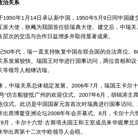
政治关系
于1950年1月14日承认新中国，1950年5月9日同中
互派大使，耿飚为我国首任驻瑞典大使。建交后，中瑞关
各层次的交流与合作日益增多并取得显著成果。
世纪50年代，瑞一直支持恢复中国在联合国的合法席位。6
关系发展较快。瑞国王对华进行国事访问，两位首相和议
长等领导人相继访瑞。
来，中瑞关系总体稳定发展。2006年7月，瑞国王卡尔
堡号”仿古船驶抵广州的欢迎仪式。2007年6月，胡锦涛主
达仪式。此访是中国国家元首首次对瑞典进行国事访问。2
并出席博鳌亚洲论坛2008年年会开幕式。8月，卡尔十六
至9月，卡尔十六世·古斯塔夫国王和王室成员来华观摩北京
来华出席第十二次中欧领导人会晤。