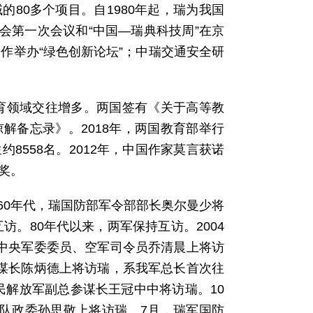
80多个项目。自1980年起，瑞为我国
委会第一次会议和“中国—瑞典科技周”在京
合作举办“绿色创新论坛”；中瑞交通安全研
教育领域交往增多。两国签有《关于高等教
解备忘录》。2018年，两国教育部举行
8558名。2012年，中国作家莫言获诺
奖。
60年代，瑞国防部军令部部长奥尔曼少将
互访。80年代以来，两军保持互访。2004
，中央军委委员、空军司令员乔清晨上将访
参谋长陈炳德上将访瑞，系我军总长首次往
人民解放军副总参谋长王冠中中将访瑞。10
部队政委孙思敬上将访瑞。7月，瑞军国防