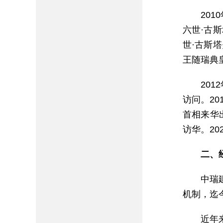
20
六世·古
世·古斯
王随瑞典
20
访问。2
首相来华
访华。20
二、
中瑞
机制，迄
近年