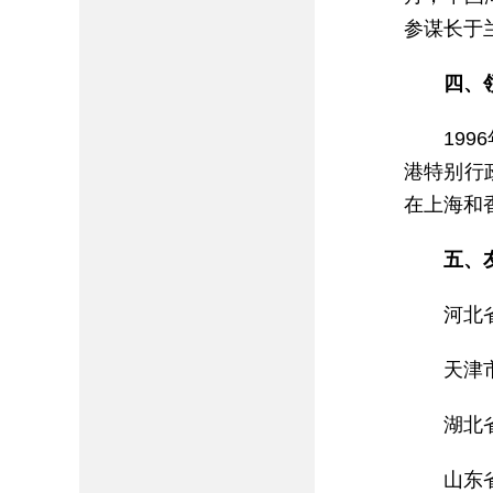
参谋长于
四、
19
港特别行
在上海和
五、
河北
天津
湖北
山东