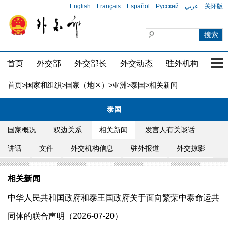
English
Français
Español
Русский
عربي
关怀版
首页
外交部
外交部长
外交动态
驻外机构
国家
首页
>
国家和组织
>
国家（地区）
>
亚洲
>
泰国
>相关新闻
泰国
国家概况
双边关系
相关新闻
发言人有关谈话
讲话
文件
外交机构信息
驻外报道
外交掠影
相关新闻
中华人民共和国政府和泰王国政府关于面向繁荣中泰命运共
同体的联合声明（2026-07-20）