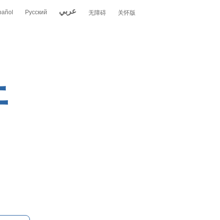
عربي
pañol
Русский
无障碍
关怀版
开