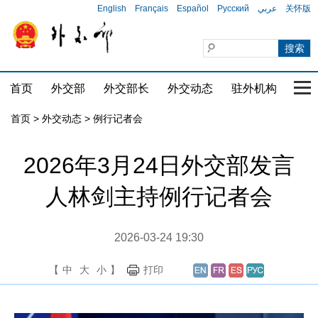
English
Français
Español
Русский
عربي
关怀版
首页
外交部
外交部长
外交动态
驻外机构
国家
首页
>
外交动态
>
例行记者会
2026年3月24日外交部发言
人林剑主持例行记者会
2026-03-24 19:30
【
中
大
小
】
打印