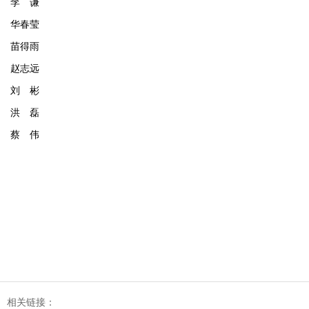
李 谦
华春莹
苗得雨
赵志远
刘 彬
洪 磊
蔡 伟
相关链接：