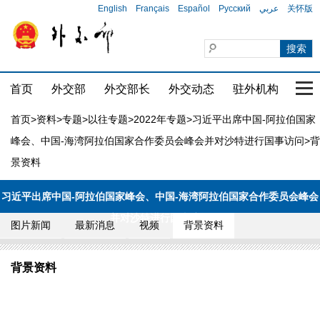
English
Français
Español
Русский
عربي
关怀版
首页
外交部
外交部长
外交动态
驻外机构
国家
首页
>
资料
>
专题
>
以往专题
>
2022年专题
>
习近平出席中国-阿拉伯国家
峰会、中国-海湾阿拉伯国家合作委员会峰会并对沙特进行国事访问
>背
景资料
习近平出席中国-阿拉伯国家峰会、中国-海湾阿拉伯国家合作委员会峰会
并对沙特进行国事访问
图片新闻
最新消息
视频
背景资料
背景资料