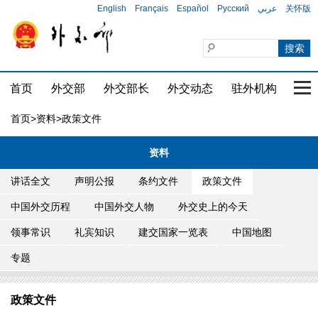
English
Français
Español
Русский
عربي
关怀版
首页
外交部
外交部长
外交动态
驻外机构
国家
首页
>
资料
>政策文件
资料
讲话全文
声明公报
条约文件
政策文件
中国外交历程
中国外交人物
外交史上的今天
领事常识
礼宾知识
建交国家一览表
中国地图
专题
政策文件