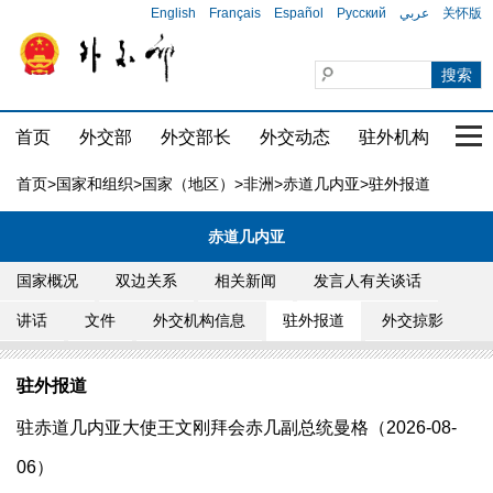
English
Français
Español
Русский
عربي
关怀版
首页
外交部
外交部长
外交动态
驻外机构
国家
首页
>
国家和组织
>
国家（地区）
>
非洲
>
赤道几内亚
>驻外报道
赤道几内亚
国家概况
双边关系
相关新闻
发言人有关谈话
讲话
文件
外交机构信息
驻外报道
外交掠影
驻外报道
驻赤道几内亚大使王文刚拜会赤几副总统曼格（2026-08-
06）