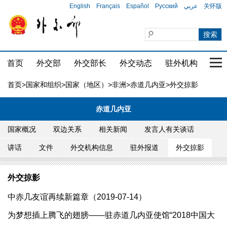
English
Français
Español
Русский
عربي
关怀版
首页
外交部
外交部长
外交动态
驻外机构
国家
首页
>
国家和组织
>
国家（地区）
>
非洲
>
赤道几内亚
>外交掠影
赤道几内亚
国家概况
双边关系
相关新闻
发言人有关谈话
讲话
文件
外交机构信息
驻外报道
外交掠影
外交掠影
中赤几友谊再续新篇章（2019-07-14）
为梦想插上腾飞的翅膀——驻赤道几内亚使馆“2018中国大