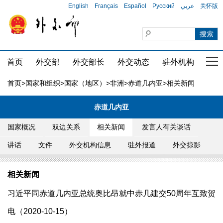
English
Français
Español
Русский
عربي
关怀版
首页
外交部
外交部长
外交动态
驻外机构
国家
首页
>
国家和组织
>
国家（地区）
>
非洲
>
赤道几内亚
>相关新闻
赤道几内亚
国家概况
双边关系
相关新闻
发言人有关谈话
讲话
文件
外交机构信息
驻外报道
外交掠影
相关新闻
习近平同赤道几内亚总统奥比昂就中赤几建交50周年互致贺
电（2020-10-15）