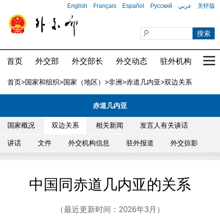
English
Français
Español
Русский
عربي
关怀版
首页
外交部
外交部长
外交动态
驻外机构
国家
首页
>
国家和组织
>
国家（地区）
>
非洲
>
赤道几内亚
>双边关系
赤道几内亚
国家概况
双边关系
相关新闻
发言人有关谈话
讲话
文件
外交机构信息
驻外报道
外交掠影
中国同赤道几内亚的关系
（最近更新时间：2026年3月）