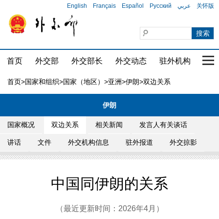
English
Français
Español
Русский
عربي
关怀版
首页
外交部
外交部长
外交动态
驻外机构
国家
首页
>
国家和组织
>
国家（地区）
>
亚洲
>
伊朗
>双边关系
伊朗
国家概况
双边关系
相关新闻
发言人有关谈话
讲话
文件
外交机构信息
驻外报道
外交掠影
中国同伊朗的关系
（最近更新时间：2026年4月）