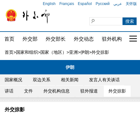
English
Français
Español
Русский
عربي
关怀版
首页
外交部
外交部长
外交动态
驻外机构
国家
首页
>
国家和组织
>
国家（地区）
>
亚洲
>
伊朗
>外交掠影
伊朗
国家概况
双边关系
相关新闻
发言人有关谈话
讲话
文件
外交机构信息
驻外报道
外交掠影
外交掠影