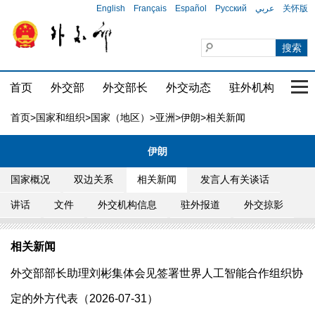
English
Français
Español
Русский
عربي
关怀版
首页
外交部
外交部长
外交动态
驻外机构
国家
首页
>
国家和组织
>
国家（地区）
>
亚洲
>
伊朗
>相关新闻
伊朗
国家概况
双边关系
相关新闻
发言人有关谈话
讲话
文件
外交机构信息
驻外报道
外交掠影
相关新闻
外交部部长助理刘彬集体会见签署世界人工智能合作组织协
定的外方代表（2026-07-31）