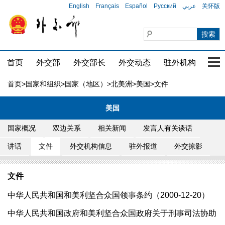
English
Français
Español
Русский
عربي
关怀版
首页
外交部
外交部长
外交动态
驻外机构
国家
首页
>
国家和组织
>
国家（地区）
>
北美洲
>
美国
>文件
美国
国家概况
双边关系
相关新闻
发言人有关谈话
讲话
文件
外交机构信息
驻外报道
外交掠影
文件
中华人民共和国和美利坚合众国领事条约（2000-12-20）
中华人民共和国政府和美利坚合众国政府关于刑事司法协助