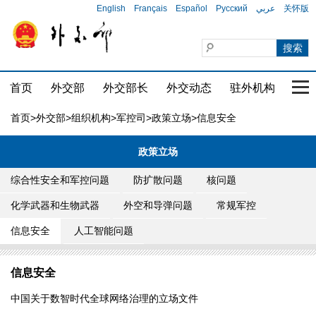
English
Français
Español
Русский
عربي
关怀版
首页
外交部
外交部长
外交动态
驻外机构
国家
首页
>
外交部
>
组织机构
>
军控司
>
政策立场
>信息安全
政策立场
综合性安全和军控问题
防扩散问题
核问题
化学武器和生物武器
外空和导弹问题
常规军控
信息安全
人工智能问题
信息安全
中国关于数智时代全球网络治理的立场文件