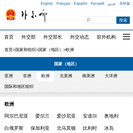
English
Français
Español
Русский
عربي
关怀版
首页
外交部
外交部长
外交动态
驻外机构
国家
首页
>
国家和组织
>
国家（地区）
>欧洲
国家（地区）
亚洲
非洲
欧洲
北美洲
南美洲
大洋洲
国际和地区组织
欧洲
阿尔巴尼亚
爱尔兰
爱沙尼亚
安道尔
奥地利
白俄罗斯
保加利亚
北马其顿
比利时
冰岛